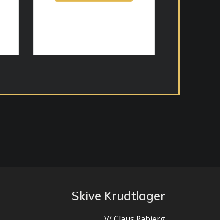
Skive Krudtlager
V/ Claus Rabjerg