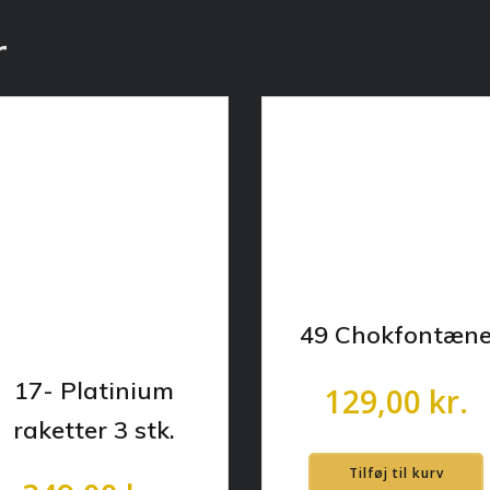
r
49 Chokfontæn
17- Platinium
129,00
kr.
raketter 3 stk.
Tilføj til kurv