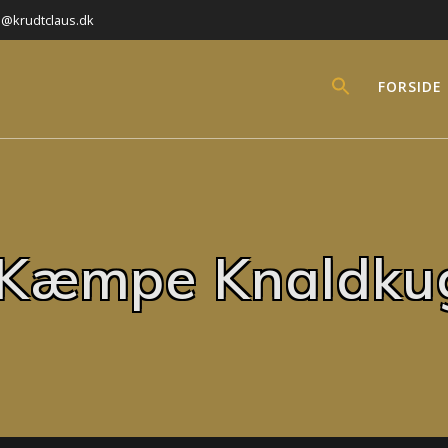
l@krudtclaus.dk
FORSIDE
 Kæmpe Knaldkug