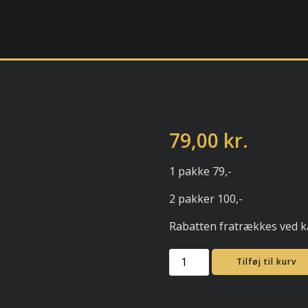
79,00
kr.
1 pakke 79,-
2 pakker 100,-
Rabatten fratrækkes ved 
69
Tilføj til kurv
Kæmpe
Knaldkugler
antal