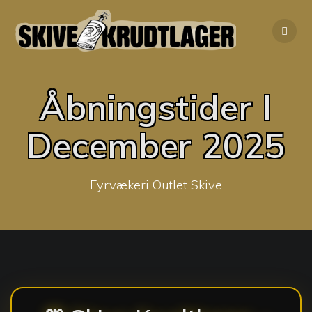
Skip
to
content
Åbningstider I
December 2025
Fyrvækeri Outlet Skive