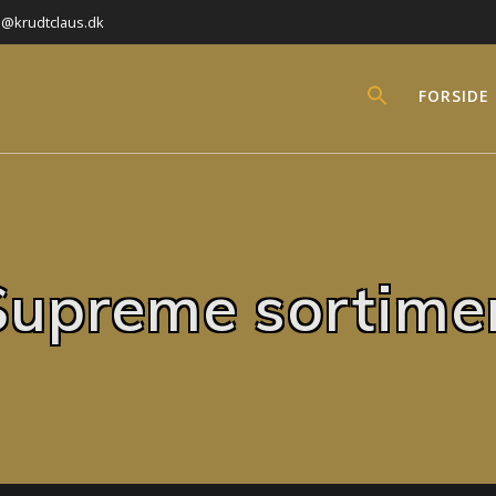
l@krudtclaus.dk
FORSIDE
Supreme sortime