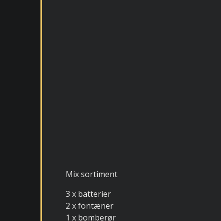
Mix sortiment
3 x batterier
2 x fontæner
1 x bomberør