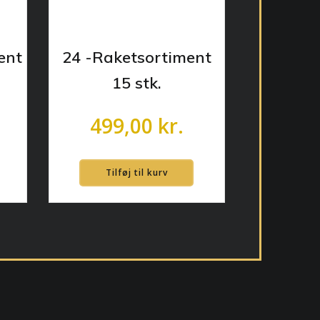
ent
24 -Raketsortiment
15 stk.
499,00
kr.
Tilføj til kurv