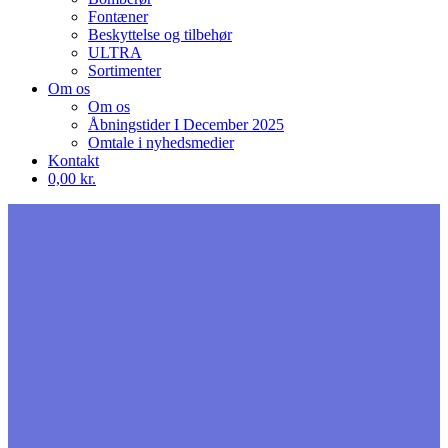
Fontæner
Beskyttelse og tilbehør
ULTRA
Sortimenter
Om os
Om os
Åbningstider I December 2025
Omtale i nyhedsmedier
Kontakt
0,00 kr.