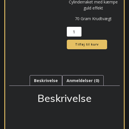
Cylinderraket med kæmpe
guld effekt
70 Gram Krudtvægt
136
Dr.
NO
Tilføj til kurv
Raket
antal
Beskrivelse
Anmeldelser (0)
Beskrivelse