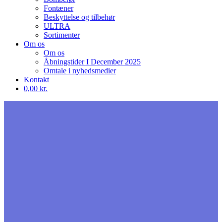
Fontæner
Beskyttelse og tilbehør
ULTRA
Sortimenter
Om os
Om os
Åbningstider I December 2025
Omtale i nyhedsmedier
Kontakt
0,00 kr.