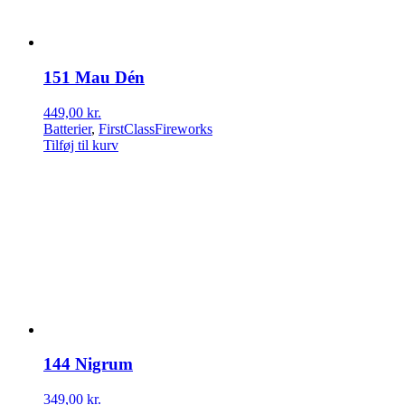
151 Mau Dén
449,00
kr.
Batterier
,
FirstClassFireworks
Tilføj til kurv
144 Nigrum
349,00
kr.