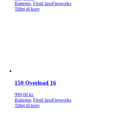
Batterier
,
FirstClassFireworks
Tilføj til kurv
150 Overload 16
999,00
kr.
Batterier
,
FirstClassFireworks
Tilføj til kurv