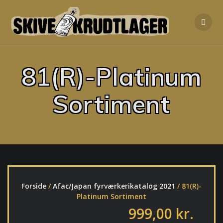
Skip
to
content
81(R)-Platinum
Sortiment
Forside
/
Afac/Japan fyrværkerikatalog 2021
/ 81(R)-
Platinum Sortiment
999,00
kr.